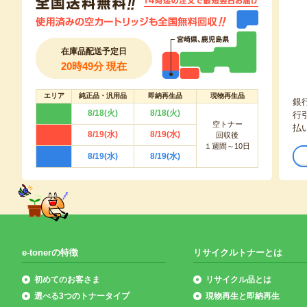
在庫品配送予定日
20時49分 現在
エリア
純正品・汎用品
即納再生品
現物再生品
銀
8/18(火)
8/18(火)
行
空トナー
払
8/19(水)
8/19(水)
回収後
１週間～10日
8/19(水)
8/19(水)
e-tonerの特徴
リサイクルトナーとは
初めてのお客さま
リサイクル品とは
選べる3つのトナータイプ
現物再生と即納再生