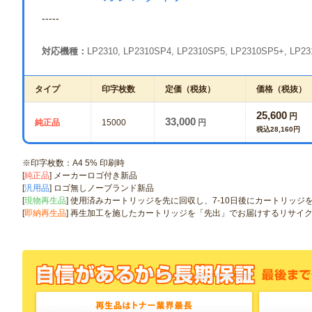
-----
対応機種：
LP2310, LP2310SP4, LP2310SP5, LP2310SP5+, LP2
タイプ
印字枚数
定価（税抜）
価格（税抜）
25,600
円
33,000
純正品
15000
円
税込28,160円
※印字枚数：A4 5% 印刷時
[
純正品
] メーカーロゴ付き新品
[
汎用品
] ロゴ無しノーブランド新品
[
現物再生品
] 使用済みカートリッジを先に回収し、7-10日後にカートリッ
[
即納再生品
] 再生加工を施したカートリッジを「先出」でお届けするリサイ