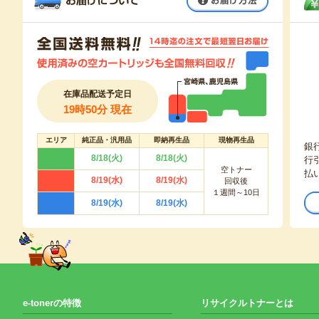
在庫品配送予定日
19時50分 現在
エリア
純正品・汎用品
即納再生品
現物再生品
銀
8/18(火)
8/18(火)
行
空トナー
払
8/19(水)
8/19(水)
回収後
１週間～10日
8/19(水)
8/19(水)
e-tonerの特徴
リサイクルトナーとは