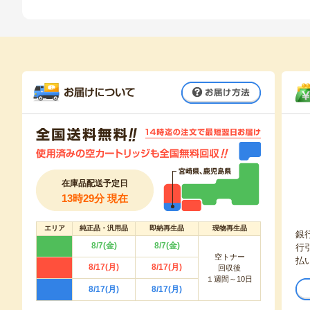
お届け方
在庫品配送予定日
13時29分 現在
エリア
純正品・汎用品
即納再生品
現物再生品
銀
8/7(金)
8/7(金)
行
空トナー
払
8/17(月)
8/17(月)
回収後
１週間～10日
8/17(月)
8/17(月)