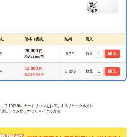
抜）
価格（税抜）
納期
購入
29,000
円
数量
円
5-7日
税込31,900円
13,000
円
数量
円
回収後
税込14,300円
し、7-10日後にカートリッジをお戻しするリサイクル方法
を「先出」でお届けするリサイクル方法