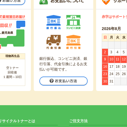
赤字はサポート
2026年8月
日
月
火
水
2
3
4
5
現物再生品
銀行振込、コンビニ決済、銀
9
10
11
12
行引落、代金引換によるお支
16
17
18
19
空トナー
払いが可能です。
回収後
23
24
25
26
１週間～10日
お支払い方法
30
31
リサイクルトナーとは
ご注文方法