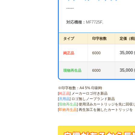
-----
対応機種：
MF7725F,
タイプ
印字枚数
定価（税
35,000
純正品
6000
35,000
現物再生品
6000
※印字枚数：A4 5% 印刷時
[
純正品
] メーカーロゴ付き新品
[
汎用品
] ロゴ無しノーブランド新品
[
現物再生品
] 使用済みカートリッジを先に回収
[
即納再生品
] 再生加工を施したカートリッジ