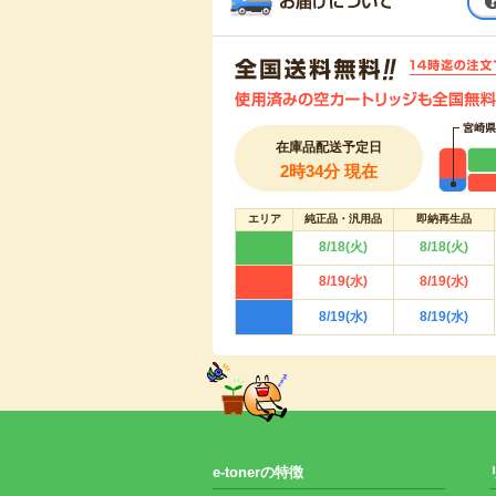
在庫品配送予定日
2時34分 現在
エリア
純正品・汎用品
即納再生品
8/18(火)
8/18(火)
8/19(水)
8/19(水)
8/19(水)
8/19(水)
e-tonerの特徴