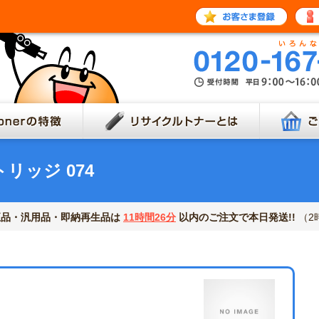
お客
e-tonerの特徴
リサイクル
リッジ 074
正品・汎用品・即納再生品は
11時間26分
以内のご注文で本日発送!!
（2