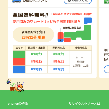
在庫品配送予定日
23時31分 現在
エリア
純正品・汎用品
即納再生品
現物再生品
銀
8/18(火)
8/18(火)
行
空トナー
払
8/19(水)
8/19(水)
回収後
１週間～10日
8/19(水)
8/19(水)
e-tonerの特徴
リサイクルトナーとは