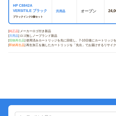
HP C8842A
24,0
VERSITILE ブラック
オープン
汎用品
ブラックインク3個セット
[
純正品
] メーカーロゴ付き新品
[
汎用品
] ロゴ無しノーブランド新品
[
現物再生品
] 使用済みカートリッジを先に回収し、7-10日後にカートリッ
[
即納再生品
] 再生加工を施したカートリッジを「先出」でお届けするリサイ