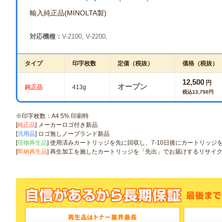
輸入純正品(MINOLTA製)
対応機種：
V-2100, V-2200,
タイプ
印字枚数
定価（税抜）
価格（税抜）
12,500
円
オープン
純正品
413g
税込13,750円
※印字枚数：A4 5% 印刷時
[
純正品
] メーカーロゴ付き新品
[
汎用品
] ロゴ無しノーブランド新品
[
現物再生品
] 使用済みカートリッジを先に回収し、7-10日後にカートリッ
[
即納再生品
] 再生加工を施したカートリッジを「先出」でお届けするリサイ