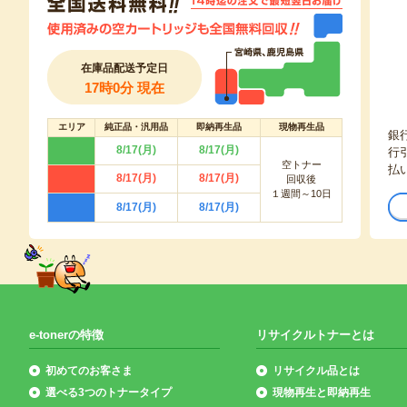
在庫品配送予定日
17時0分 現在
エリア
純正品・汎用品
即納再生品
現物再生品
銀
8/17(月)
8/17(月)
行
空トナー
払
8/17(月)
8/17(月)
回収後
１週間～10日
8/17(月)
8/17(月)
e-tonerの特徴
リサイクルトナーとは
初めてのお客さま
リサイクル品とは
選べる3つのトナータイプ
現物再生と即納再生