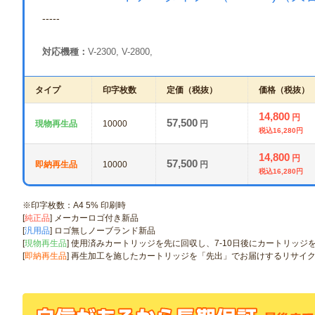
-----
対応機種：
V-2300, V-2800,
タイプ
印字枚数
定価（税抜）
価格（税抜）
14,800
円
57,500
現物再生品
10000
円
税込16,280円
14,800
円
57,500
即納再生品
10000
円
税込16,280円
※印字枚数：A4 5% 印刷時
[
純正品
] メーカーロゴ付き新品
[
汎用品
] ロゴ無しノーブランド新品
[
現物再生品
] 使用済みカートリッジを先に回収し、7-10日後にカートリッ
[
即納再生品
] 再生加工を施したカートリッジを「先出」でお届けするリサイ