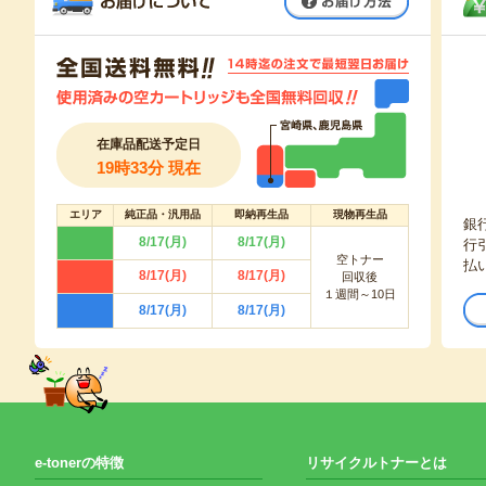
在庫品配送予定日
19時33分 現在
エリア
純正品・汎用品
即納再生品
現物再生品
銀
8/17(月)
8/17(月)
行
空トナー
払
8/17(月)
8/17(月)
回収後
１週間～10日
8/17(月)
8/17(月)
e-tonerの特徴
リサイクルトナーとは